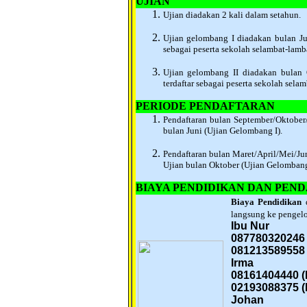
UJIAN
Ujian diadakan 2 kali dalam setahun.
Ujian gelombang I diadakan bulan Ju
sebagai peserta sekolah selambat-lamb
Ujian gelombang II diadakan bulan
terdaftar sebagai peserta sekolah sela
PERIODE PENDAFTARAN
Pendaftaran bulan September/Oktober
bulan Juni (Ujian Gelombang I).
Pendaftaran bulan Maret/April/Mei/Ju
Ujian bulan Oktober (Ujian Gelombang
BIAYA PENDIDIKAN DAN PEN
Biaya Pendidikan
d
langsung ke pengelo
Ibu Nur
087780320246 
081213589558 
Irma
08161404440 (
02193088375 (
Johan