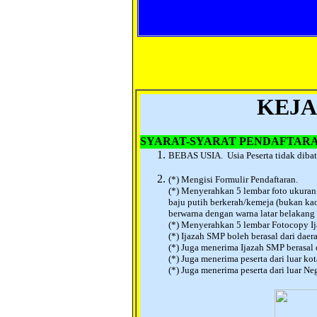
kejar paket a kejar paket b kejar paket
ujian kejar paket c biaya kejar paket
pendaftaran kejar paket c di jakarta ke
p
KEJA
SYARAT-SYARAT PENDAFTAR
BEBAS USIA. Usia Peserta tidak dibat
(*) Mengisi Formulir Pendaftaran.
(*)
Menyerahkan 5 lembar foto ukuran
baju putih berkerah/kemeja (bukan kao
berwarna dengan warna latar belakang
(*) Menyerahkan 5 lembar Fotocopy I
(*) Ijazah SMP boleh berasal dari daera
(*) Juga menerima Ijazah SMP berasal d
(*) Juga menerima peserta dari luar kot
(*) Juga menerima peserta dari luar N